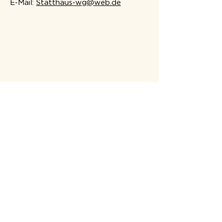
E-Mail:
Statthaus-wg@web.de
Kontakt
Demenz-WG
Rödermark
WG Franziskushaus, Rödermark-
Urberach
Ober-Rodener Str. 18-20
63322 Rödermark
Kontakt: Elisabeth Rudolf-Butz (WG-
Koordinatorin)