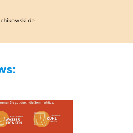
schikowski.de
ws: