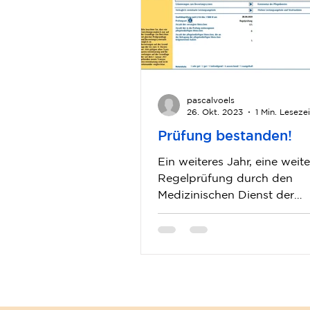
pascalvoels
26. Okt. 2023
1 Min. Lesezei
Prüfung bestanden!
Ein weiteres Jahr, eine weite
Regelprüfung durch den
Medizinischen Dienst der
Krankenkassen - wir bleiben
Note treu! Ein großes...