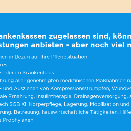
rankenkassen zugelassen sind, kön
istungen anbieten - aber noch viel 
gen in Bezug auf Ihre Pflegesituation
res
e oder im Krankenhaus
hrung aller genehmigten medizinischen Maßnahmen n
und Ausziehen von Kompressionsstrümpfen, Wundve
e Ernährung, Insulintherapie, Drainagenversorgung, s.c
ach SGB XI:
K
örperpflege, Lagerung, Mobilisation und T
hrung, Betreuung,
hauswirtschaftliche Tätigkeiten, Hil
he Prophylaxen