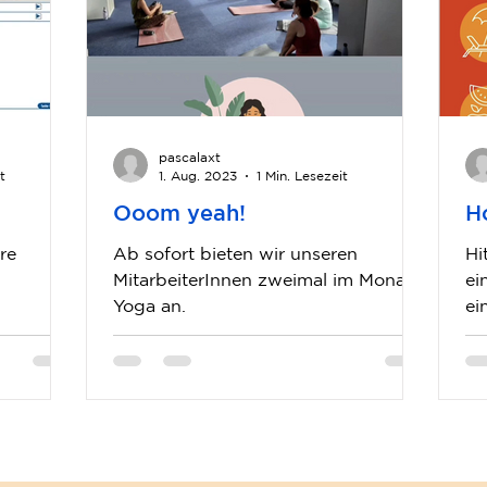
pascalaxt
t
1. Aug. 2023
1 Min. Lesezeit
Ooom yeah!
H
re
Ab sofort bieten wir unseren
Hi
MitarbeiterInnen zweimal im Monat
ei
Yoga an.
ei
 unserer
ga